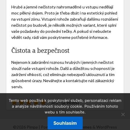
Hrubé a jemné nečistoty nahromaděné u vstupu nedělají
moc pěkný dojem. Proto je třeba dbát i na estetický pohled
na vstupní zónu.
Vstupní rohože
zabraňují dalšímu roznášení
nečistot po budově, je několik možných variant, které splní
vaše požadavky do poslední tečky. A pokud si nebudete
vědět rady, rádi vám poskytneme potřebné informace.
Čistota a bezpečnost
Nejenom k zabránění roznosu hrubých i jemných nečistot
slouží naše vstupní rohože. Další a důležitou schopností je
zadržení vlhkosti, což eliminuje nebezpečí uklouznutí a tím
způsobené úrazy. Neváhejte a kontaktujte náš zákaznický
servis.
Tento web používá k poskytování služeb, personalizaci reklam
5/5 - (2 votes)
a analýze návštěvnosti soubory cookie. Používáním tohoto
webu s tím souhlasíte.
Souhlasím
©2026 Pimpa
| Powered by
SuperbThemes
& WordPress