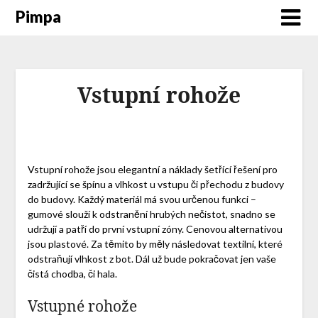
Pimpa
Vstupní rohože
Vstupní rohože jsou elegantní a náklady šetřící řešení pro
zadržující se špínu a vlhkost u vstupu či přechodu z budovy
do budovy. Každý materiál má svou určenou funkci –
gumové slouží k odstranění hrubých nečistot, snadno se
udržují a patří do první vstupní zóny. Cenovou alternativou
jsou plastové. Za těmito by měly následovat textilní, které
odstraňují vlhkost z bot. Dál už bude pokračovat jen vaše
čistá chodba, či hala.
Vstupné rohože