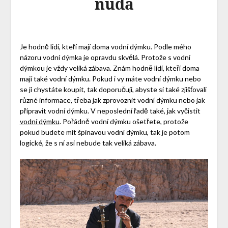
nuda
Je hodně lidí, kteří mají doma vodní dýmku. Podle mého
názoru vodní dýmka je opravdu skvělá. Protože s vodní
dýmkou je vždy veliká zábava. Znám hodně lidí, kteří doma
mají také vodní dýmku. Pokud i vy máte vodní dýmku nebo
se ji chystáte koupit, tak doporučuji, abyste si také zjišťovali
různé informace, třeba jak zprovoznit vodní dýmku nebo jak
připravit vodní dýmku. V neposlední řadě také, jak vyčistit
vodní dýmku
. Pořádně vodní dýmku ošetřete, protože
pokud budete mít špinavou vodní dýmku, tak je potom
logické, že s ní asi nebude tak veliká zábava.