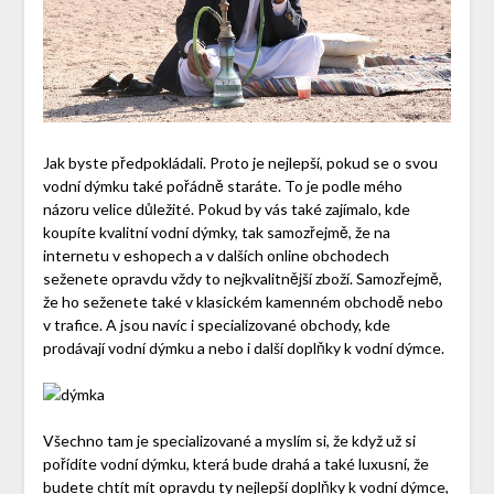
Jak byste předpokládali. Proto je nejlepší, pokud se o svou
vodní dýmku také pořádně staráte. To je podle mého
názoru velice důležité. Pokud by vás také zajímalo, kde
koupíte kvalitní vodní dýmky, tak samozřejmě, že na
internetu v eshopech a v dalších online obchodech
seženete opravdu vždy to nejkvalitnější zboží. Samozřejmě,
že ho seženete také v klasickém kamenném obchodě nebo
v trafice. A jsou navíc i specializované obchody, kde
prodávají vodní dýmku a nebo i další doplňky k vodní dýmce.
Všechno tam je specializované a myslím si, že když už si
pořídíte vodní dýmku, která bude drahá a také luxusní, že
budete chtít mít opravdu ty nejlepší doplňky k vodní dýmce,