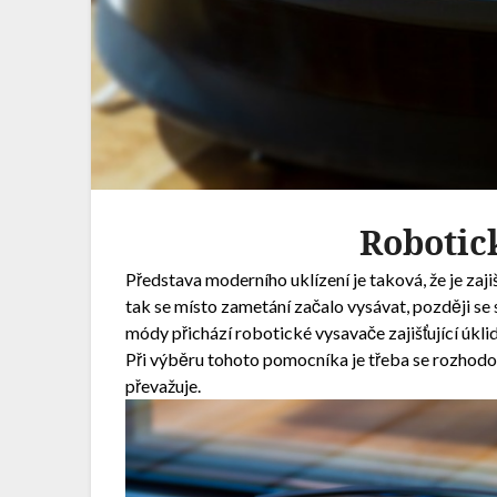
Robotic
Představa moderního uklízení je taková, že je zaj
tak se místo zametání začalo vysávat, později se 
módy přichází robotické vysavače zajišťující úkli
Při výběru tohoto pomocníka je třeba se rozhodo
převažuje.