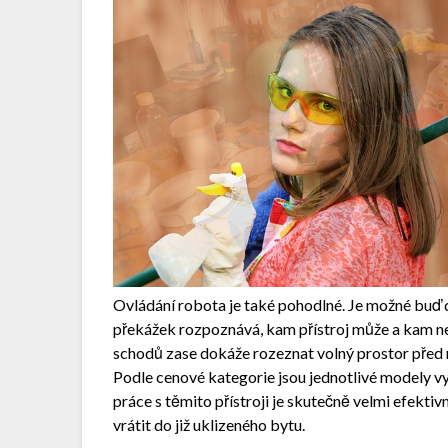
Ovládání robota je také pohodlné. Je možné bu
překážek rozpoznává, kam přístroj může a kam nem
schodů zase dokáže rozeznat volný prostor před 
Podle cenové kategorie jsou jednotlivé modely v
práce s těmito přístroji je skutečně velmi efektiv
vrátit do již uklizeného bytu.