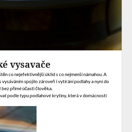
ké vysavače
ištěn co nejefektivnější úklid s co nejmenší námahou. A
s vysáváním spojilo zároveň i vytírání podlahy a nyní do
d bez přímé účasti člověka.
vat podle typu podlahové krytiny, která v domácnosti