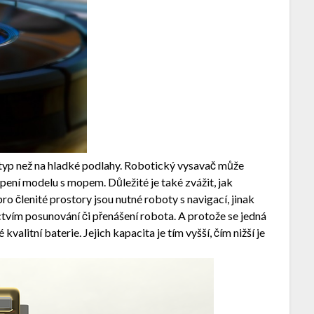
typ než na hladké podlahy. Robotický vysavač může
pení modelu s mopem. Důležité je také zvážit, jak
ro členité prostory jsou nutné roboty s navigací, jinak
ctvím posunování či přenášení robota. A protože se jedná
kvalitní baterie. Jejich kapacita je tím vyšší, čím nižší je