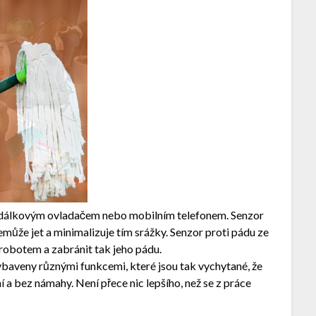
ď dálkovým ovladačem nebo mobilním telefonem. Senzor
ůže jet a minimalizuje tím srážky. Senzor proti pádu ze
robotem a zabránit tak jeho pádu.
ybaveny různými funkcemi, které jsou tak vychytané, že
ní a bez námahy. Není přece nic lepšího, než se z práce