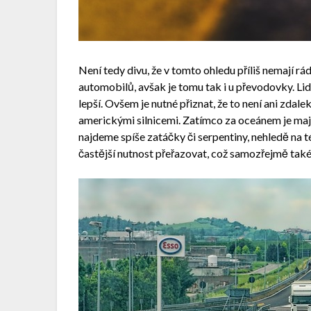
Není tedy divu, že v tomto ohledu příliš nemají r
automobilů, avšak je tomu tak i u převodovky. Lidé
lepší. Ovšem je nutné přiznat, že to není ani zdale
americkými silnicemi. Zatímco za oceánem je mají
najdeme spíše zatáčky či serpentiny, nehledě na
častější nutnost přeřazovat, což samozřejmě tak