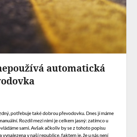
 nepoužívá automatická
vodovka
ízdný, potřebuje také dobrou převodovku. Dnes jí máme
anuální. Rozdíl mezi nimi je celkem jasný: zatímco u
 ovládáme sami. Avšak ačkoliv by se z tohoto popisu
a vynalezena v naší republice, faktem je, že u nás není