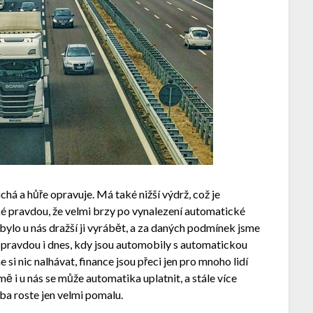
chá a hůře opravuje. Má také nižší výdrž, což je
ké pravdou, že velmi brzy po vynalezení automatické
bylo u nás dražší ji vyrábět, a za daných podmínek jsme
ně pravdou i dnes, kdy jsou automobily s automatickou
si nic nalhávat, finance jsou přeci jen pro mnoho lidí
ě i u nás se může automatika uplatnit, a stále více
iba roste jen velmi pomalu.