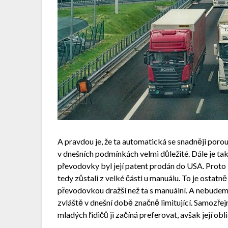
A pravdou je, že ta automatická se snadněji porou
v dnešních podmínkách velmi důležité. Dále je ta
převodovky byl její patent prodán do USA. Proto 
tedy zůstali z velké části u manuálu. To je ostat
převodovkou dražší než ta s manuální. A nebudeme 
zvláště v dnešní době značně limitující. Samozřejm
mladých řidičů ji začíná preferovat, avšak její obl