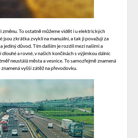
ádi změnu. To ostatně můžeme vidět i u elektrických
 jsou zkrátka zvyklí na manuální, a tak ji považují za
ka jediný důvod. Tím dalším je rozdíl mezi našimi a
 dlouhé a rovné, v našich končinách s výjimkou dálnic
 téměř neustálá města a vesnice. To samozřejmě znamená
é znamená vyšší zátěž na převodovku.