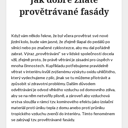
provětrávané fasády
Když vám někdo řekne, že byl včera provětrat své nové
jízdní kolo, bude vám jasné, že zřejmě šlapal do pedálů po
silnici nebo po značené cyklostezce, aby mu dal pořádně
zabrat. Výraz „provětrávání“ se v lidské společnosti docela
vžil, zřejmě proto, že právě větrání je zásadní pro úspěch v
mnoha činnostech. Kupříkladu potřebujeme pravidelně
větrat v interiéru kvůli zvýšenému výskytu oxidu uhličitého,
který vydechujeme z plic, jinak se tu můžeme přiotrávit a
způsobit si zdravotní problémy.
Dalším důvodem
odvětrávání je odvod vlhkého vzduchu od domovního zdiva,
aby se na něm netvořily plísně, a zároveň aby vzduchová
vrstva sloužila v rámci tzv. komínového efektu jako izolační
materiál proti úniku tepla z domu anebo proti průniku
tropického vzduchu zvenčí do interiéru. Tímto fenoménem
se zabývají tzv. provětrávané fasády.