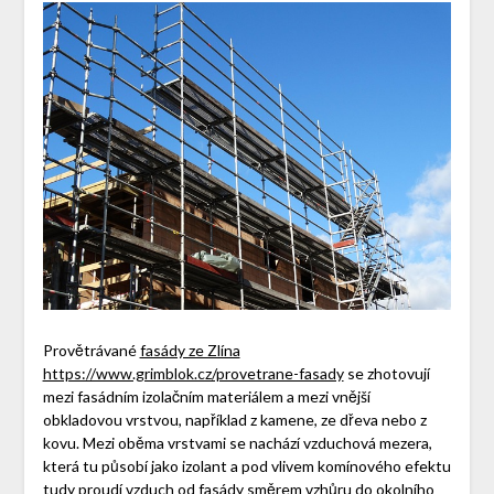
Provětrávané
fasády ze Zlína
https://www.grimblok.cz/provetrane-fasady
se zhotovují
mezi fasádním izolačním materiálem a mezi vnější
obkladovou vrstvou, například z kamene, ze dřeva nebo z
kovu. Mezi oběma vrstvami se nachází vzduchová mezera,
která tu působí jako izolant a pod vlivem komínového efektu
tudy proudí vzduch od fasády směrem vzhůru do okolního