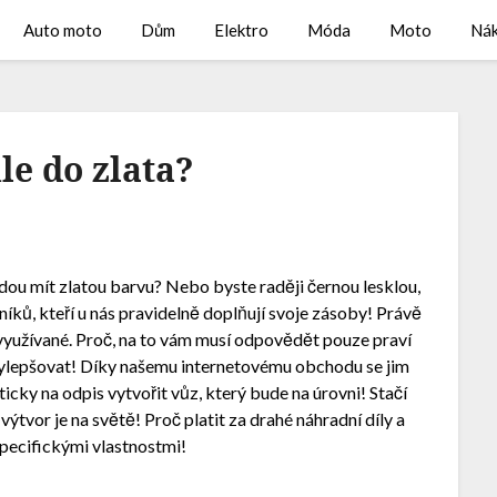
Auto moto
Dům
Elektro
Móda
Moto
Ná
le do zlata?
udou mít zlatou barvu? Nebo byste raději černou lesklou,
níků, kteří u nás pravidelně doplňují svoje zásoby! Právě
ě využívané. Proč, na to vám musí odpovědět pouze praví
 vylepšovat! Díky našemu internetovému obchodu se jim
ticky na odpis vytvořit vůz, který bude na úrovni! Stačí
výtvor je na světě! Proč platit za drahé náhradní díly a
specifickými vlastnostmi!