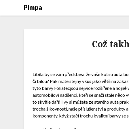
Pimpa
Což takh
Líbila by se vám představa, že vaše kola u auta b
či bílou? Pak máte stejný vkus jako většina zákaz
tyto barvy
Foliatec
jsou nejvíce rozšířené a hojn
automobiloví nadšenci, kteří se snaží stále něco
to skvěle daří! I vy si můžete ze starého auta prak
trocha šikovnosti, naše příslušenství a produkty a 
komponenty, když stačí trochu kvalitní barvy se 