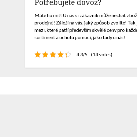
Potřebujete dovoz?
Máte ho mít! U nás si zákazník může nechat zbož
prodejně! Záleží na vás, jaký způsob zvolíte! T
mezi, které patří především skvělé ceny pro kaž
sortiment a ochotu pomoci, jako tady u nás!
4.3/5 - (14 votes)