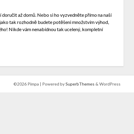
í doručit až domů. Nebo si ho vyzvedněte přímo na naší
ak jako tak rozhodně budete potěšeni množstvím výhod,
dého! Nikde vám nenabídnou tak ucelený, kompletní
©2026 Pimpa
| Powered by
SuperbThemes
& WordPress