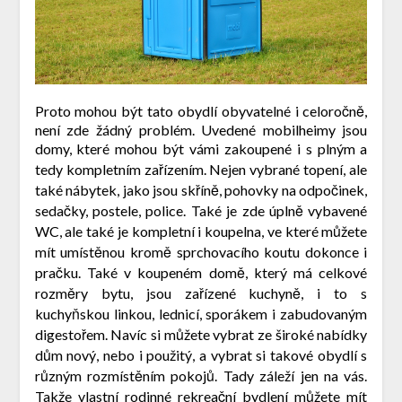
Proto mohou být tato obydlí obyvatelné i celoročně,
není zde žádný problém. Uvedené mobilheimy jsou
domy, které mohou být vámi zakoupené i s plným a
tedy kompletním zařízením. Nejen vybrané topení, ale
také nábytek, jako jsou skříně, pohovky na odpočinek,
sedačky, postele, police. Také je zde úplně vybavené
WC, ale také je kompletní i koupelna, ve které můžete
mít umístěnou kromě sprchovacího koutu dokonce i
pračku. Také v koupeném domě, který má celkové
rozměry bytu, jsou zařízené kuchyně, i to s
kuchyňskou linkou, lednicí, sporákem i zabudovaným
digestořem. Navíc si můžete vybrat ze široké nabídky
dům nový, nebo i použitý, a vybrat si takové obydlí s
různým rozmístěním pokojů. Tady záleží jen na vás.
Takže vlastní rodinné rekreační bydlení můžete mít